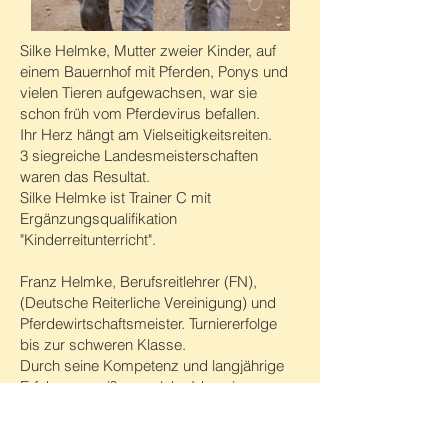
Silke Helmke, Mutter zweier Kinder, auf
einem Bauernhof mit Pferden, Ponys und
vielen Tieren aufgewachsen, war sie
schon früh vom Pferdevirus befallen.
Ihr Herz hängt am Vielseitigkeitsreiten.
3 siegreiche Landesmeisterschaften
waren das Resultat.
Silke Helmke ist Trainer C mit
Ergänzungsqualifikation
"Kinderreitunterricht".
Franz Helmke, Berufsreitlehrer (FN),
(Deutsche Reiterliche Vereinigung) und
Pferdewirtschaftsmeister. Turniererfolge
bis zur schweren Klasse.
Durch seine Kompetenz und langjährige
Erfahrung weiß er, welche Ideen im
Reitunterricht und im Umgang mit Pferden
umsetzbar sind.